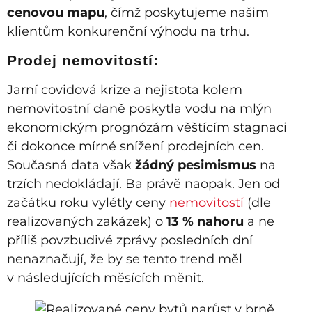
cenovou mapu
, čímž poskytujeme našim
klientům konkurenční výhodu na trhu.
Prodej nemovitostí:
Jarní covidová krize a nejistota kolem
nemovitostní daně poskytla vodu na mlýn
ekonomickým prognózám věštícím stagnaci
či dokonce mírné snížení prodejních cen.
Současná data však
žádný pesimismus
na
trzích nedokládají. Ba právě naopak. Jen od
začátku roku vylétly ceny
nemovitostí
(dle
realizovaných zakázek) o
13 % nahoru
a ne
příliš povzbudivé zprávy posledních dní
nenaznačují, že by se tento trend měl
v následujících měsících měnit.