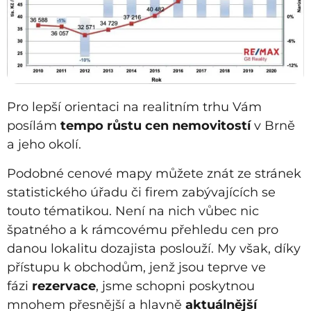
Pro lepší orientaci na realitním trhu Vám
posílám
tempo růstu cen nemovitostí
v Brně
a jeho okolí.
Podobné cenové mapy můžete znát ze stránek
statistického úřadu či firem zabývajících se
touto tématikou. Není na nich vůbec nic
špatného a k rámcovému přehledu cen pro
danou lokalitu dozajista poslouží. My však, díky
přístupu k obchodům, jenž jsou teprve ve
fázi
rezervace
, jsme schopni poskytnou
mnohem přesnější a hlavně
aktuálnější