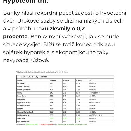
Hypoteční trh:
Banky hlásí rekordní počet žádostí o hypoteční
úvěr. Úrokové sazby se drží na nízkých číslech
a v průběhu roku
zlevnily o 0,2
procenta
. Banky nyní vyčkávají, jak se bude
situace vyvíjet. Blíží se totiž konec odkladu
splátek hypoték a s ekonomikou to taky
nevypadá růžově.