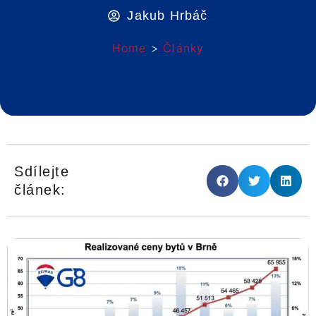
Jakub Hrbáč
Home
>
Články
Sdílejte
článek: