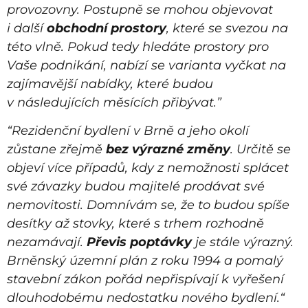
provozovny. Postupně se mohou objevovat
i další
obchodní prostory
, které se svezou na
této vlně. Pokud tedy hledáte prostory pro
Vaše podnikání, nabízí se varianta vyčkat na
zajímavější nabídky, které budou
v následujících měsících přibývat.”
“Rezidenční bydlení v Brně a jeho okolí
zůstane zřejmě
bez
výrazné změny
. Určitě se
objeví více případů, kdy z nemožnosti splácet
své závazky budou majitelé prodávat své
nemovitosti. Domnívám se, že to budou spíše
desítky až stovky, které s trhem rozhodně
nezamávají.
Převis poptávky
je stále výrazný.
Brněnský územní plán z roku 1994 a pomalý
stavební zákon pořád nepřispívají k vyřešení
dlouhodobému nedostatku nového bydlení.“