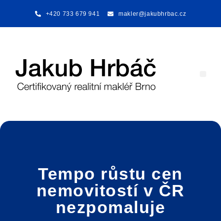
+420 733 679 941
makler@jakubhrbac.cz
Nabí
Tempo růstu cen
nemovitostí v ČR
nezpomaluje